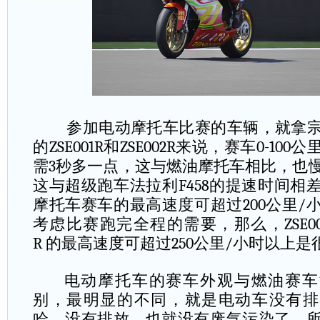
参加电动摩托车比赛的车辆，就拿宗
的
ZSE001R
和
ZSE002R
来说，赛车
0-100
公
需
3
秒多一点，这与燃油摩托车相比，也
这与超级跑车法拉利
F458
的提速时间相
摩托车赛车的最高速度可超过
200
公里
/
考虑比赛跑完全程的需要，那么，
ZSE0
R
的最高速度可超过
250
公里
/
小时以上是
电动摩托车的赛车外观与燃油赛车
别，最明显的不同，就是电动车没有排
哈，没有排放，也就没有废气污染了。