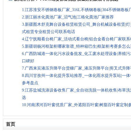
江苏淮安不锈钢卷板厂家_316L不锈钢卷板|304不锈钢卷
浙江丽水化粪池厂家_沼气池|三格化粪池厂家推荐
新疆图木舒克舞台设备租赁租赁公司_舞台机械设备租赁|
式租赁专业租赁公司联系电话
辽宁抚顺看台椅厂家_活动式看台椅|铝合金看台椅厂家联系
新疆胡杨河框架柜哪家靠谱_特种箱巴生|框架柜考赛多怎
广西防城港一体化污水设备批发_化工废水处理设备|养殖
口碑好
广西来宾液压升降平台货梯厂家_液压升降平台|剪叉式升
四川甘孜州一体化提升泵站推荐_一体化雨水提升泵站|一
参考盘点
江苏盐城洗涤设备收售厂家_全自动洗脱一体机收售|布草
选
河南漯河百叶窗优质厂家_外遮阳百叶窗|树脂百叶窗定制
首页