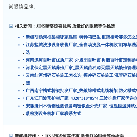
尚眼镜品牌。
相关新闻：
JINS睛姿惊喜优惠 质量好的眼镜等你挑选
新疆胡杨河框架柜哪家靠谱_特种箱巴生|框架柜考赛多怎么
江苏盐城洗涤设备收售厂家_全自动洗脱一体机收售|布草
选
河南漯河百叶窗优质厂家_外遮阳百叶窗|树脂百叶窗定制参
河北保定黑天鹅养殖厂家_黑天鹅苗种购买|黑天鹅繁殖管理
云南红河州碎石桩施工怎么选_振冲碎石桩施工|沉管碎石
选
广西南宁槽式桥架批发厂家_热镀锌槽式电缆桥架|防火槽
广东江门波形护栏厂家_4320*310*85*4|三波护栏厂家优选
安徽滁州不锈钢检测设备精密钣金外壳厂家_恒温恒湿测试
蔽检测设备机柜厂家联系方式
新闻排行榜：：
JINS睛姿惊喜优惠 质量好的眼镜等你挑选