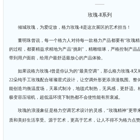
玫瑰
-Ⅱ系列
倾城玫瑰，为爱绽放，格力玫瑰
-Ⅱ是这次展区的艺术担当！
董明珠曾说，每一个格力人对待每一款格力产品都要有
“玫瑰
的过程，都要精益求精地为产品“挑刺”，精雕细琢，严格控制产品
带到用户面前，给用户最舒适最放心的产品体验。
如果说格力玫瑰
-Ⅰ曾是你认为的“最美空调”，那么格力玫瑰-Ⅱ
22朵纯手工玫瑰配合璀璨星式设计，让空调外形更添浪漫氛围。整
能创造均衡温度场，天幕式制冷，地毯式制热，无风感，更舒适。格
极变容压缩机，超低温环境下制热都不会使性能有所衰减。
玫瑰的浪漫象征是格力空调艺术设计的灵感，
“玫瑰精神”更带
质和美好生活享受。源于艺术，更高于艺术，让人不得不为格力点