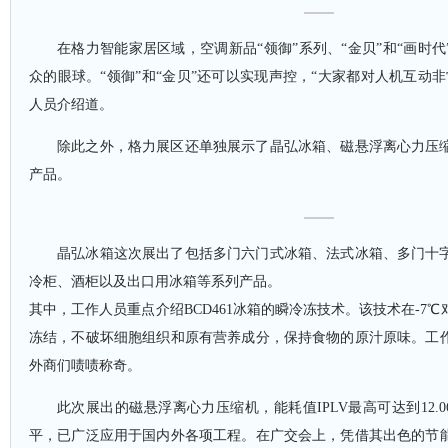
在格力智能家居区域，空调新品
“领御”系列、“金贝”和“画时
众的眼球。“领御”和“金贝”还可以实现声控，“大家都对人机互动
人员介绍道。
除此之外，格力展区还单独展示了晶弘冰箱、磁悬浮离心力压
产品。
晶弘冰箱这次展出了包括多门六门式冰箱、法式冰箱、多门十
冷柜、酒柜以及出口用冰箱等系列产品。
其中，工作人员重点介绍
BCD461冰箱的瞬冷冻技术。该技术在-7
冻结，不破坏细胞组织和原有营养成分，保持食物的原汁原味。工
外商们啧啧称奇。
此次展出的磁悬浮离心力压缩机，能耗值
IPLV最高可达到12
平，已广泛应用于国内外各项工程。在广交会上，凭借其出色的节