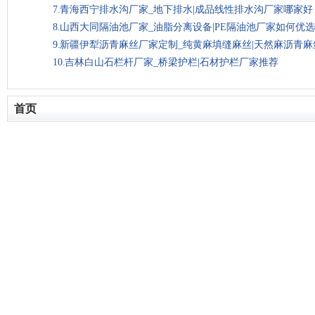
青海西宁排水沟厂家_地下排水|成品线性排水沟厂家哪家好
山西大同隔油池厂家_油脂分离设备|PE隔油池厂家如何优选
新疆伊犁沥青麻丝厂家定制_纯黄麻填缝麻丝|天然麻沥青
吉林白山石栏杆厂家_桥梁护栏|石材护栏厂家推荐
首页