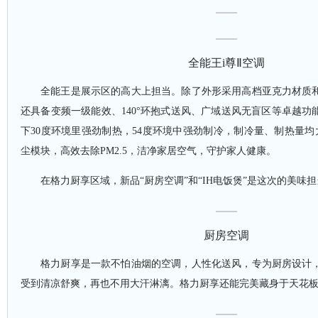
全能王
i尊Ⅱ空调
全能王是展示区的高大上担当。除了外形采用高档亚克力材质
还具备变频一级能效、
140°环抱式送风、广域送风无盲区等卓越
下30度环境里强劲制热，54度环境中强劲制冷，制冷量、制热量均
尘模块，高效去除PM2.5，洁净家居空气，守护家人健康。
在格力厨享区域，新品
“厨房空调”和“IH电饭煲”是这次的美味
厨房空调
格力厨享是一款不怕油烟的空调，人性化送风，专为厨房设计
受到清凉舒爽，再也不用大汗淋漓。格力厨享还能完美藏身于天花