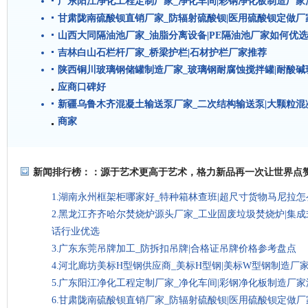
广东阳江净化工程定制厂家_净化车间|彩钢净化板制造厂家
甘肃陇南硫酸钡直销厂家_防辐射硫酸钡|医用硫酸钡定做厂
山西大同隔油池厂家_油脂分离设备|PE隔油池厂家如何优选
吉林白山石栏杆厂家_桥梁护栏|石材护栏厂家推荐
陕西铜川玻璃钢储罐制造厂家_玻璃钢耐腐蚀搅拌罐|耐酸
应商口碑好
新疆乌鲁木齐混凝土输送泵厂家_二次结构输送泵|大颗粒
商家
新闻排行榜：：
源于艺术更高于艺术，格力新品再一次让世界点
湖南永州框架柜哪家好_特种箱林查班|超尺寸货物马尼拉
黑龙江齐齐哈尔焚烧炉源头厂家_工业固废垃圾焚烧炉|集
话行业优选
广东东莞吊牌加工_防拆扣吊牌|合格证吊牌价格参考盘点
河北廊坊美标H型钢供应商_美标H型钢|美标W型钢制造厂
广东阳江净化工程定制厂家_净化车间|彩钢净化板制造厂家
甘肃陇南硫酸钡直销厂家_防辐射硫酸钡|医用硫酸钡定做厂