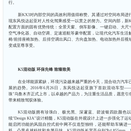
行。
新
KX3对内部空间的高效利用值得称赞。其通过对空间布局进
现东风悦达起亚对人性化驾乘感受一以贯之的努力。空间内部，新K
配置方面的固有优势传统：全景天窗、倒车影像、一键启动、大尺寸
空气净化器、自动空调、定速巡航等豪华配置，让现代化汽车生活
椅/前排座椅加热、后排空调出风口、方向盘加热、电动加热外后视
变成至尊享受。
K5混动版 环保先锋 致臻致美
在全球能源紧缺，环境污染越来越严重的今天，混合动力汽车
展的趋势。
2016年6月26日，东风悦达起亚旗下首款混动车型—
珠”乌鲁木齐正式上市，以卓越的产品力，为注重生活品质，愿意引
带来精致驾驭体验。
K5混动版拥有珍珠白、极光黑、深邃蓝、碧波银四款颜色
续“Design KIA”设计精髓，K5混动版在外观设计上进一步强化
能启闭功能的风阻自控式前中网不仅造型独特，还能帮助车辆进
耗，凸显卓越科技和专属品味。K5混动版长宽高分别为4,855mm、1,86