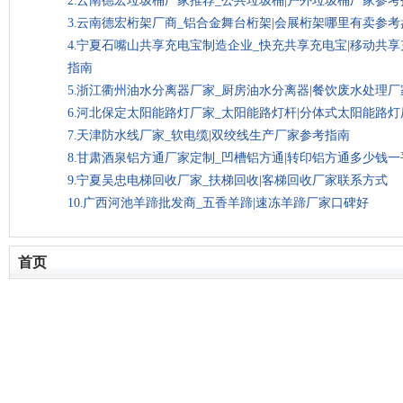
云南德宏垃圾桶厂家推荐_公共垃圾桶|户外垃圾桶厂家参考
云南德宏桁架厂商_铝合金舞台桁架|会展桁架哪里有卖参考
宁夏石嘴山共享充电宝制造企业_快充共享充电宝|移动共
指南
浙江衢州油水分离器厂家_厨房油水分离器|餐饮废水处理厂
河北保定太阳能路灯厂家_太阳能路灯杆|分体式太阳能路
天津防水线厂家_软电缆|双绞线生产厂家参考指南
甘肃酒泉铝方通厂家定制_凹槽铝方通|转印铝方通多少钱一
宁夏吴忠电梯回收厂家_扶梯回收|客梯回收厂家联系方式
广西河池羊蹄批发商_五香羊蹄|速冻羊蹄厂家口碑好
首页