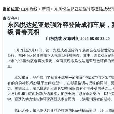
当前位置:
山东热线
>
新闻
> 东风悦达起亚最强阵容登陆成都
青春亮相
东风悦达起亚最强阵容登陆成都车展，新
级 青春亮相
山东热线
发布时间 2026-08-09 22:20
9月2日至9月11日，第十九届成都国际汽车展览会在成都世纪
举行。东风悦达起亚携旗下人气车型强势来袭。其中，新KX3玩酷
上市的K5混动版也再次登场，全面展现东风悦达起亚绿色环保的
量。
本次车展，展台沿用了起亚全球统一的家族
“虎啸式”3D立体
有的身份标识巧妙融于空间造型中，在彰显格调与品味的同时，
力。主舞台上，东风悦达起亚新KX3在保留原有个性外观的基础上
计与1.6L和1.6T两款动力选择实力征服全场，彰显非凡魅力。K5
学、强劲的动力性能和环保高新技术合而为一，满足消费者的期待
除此之外，东风悦达起亚精心打造的
K系列精品车型，3月上市