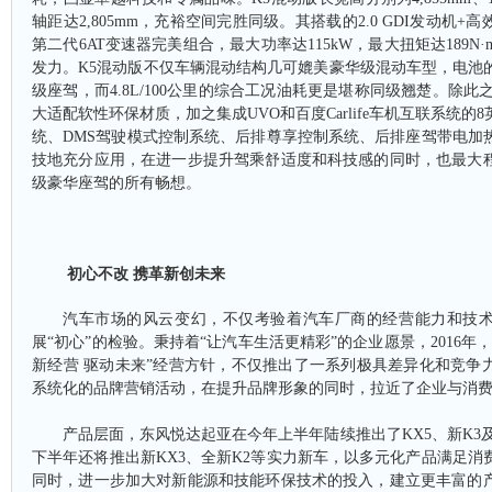
轴距达2,805mm，充裕空间完胜同级。其搭载的2.0 GDI发动机
第二代6AT变速器完美组合，最大功率达115kW，最大扭矩达189N
发力。K5混动版不仅车辆混动结构几可媲美豪华级混动车型，电池
级座驾，而4.8L/100公里的综合工况油耗更是堪称同级翘楚。除此
大适配软性环保材质，加之集成UVO和百度Carlife车机互联系统的
统、DMS驾驶模式控制系统、后排尊享控制系统、后排座驾带电加
技地充分应用，在进一步提升驾乘舒适度和科技感的同时，也最大
级豪华座驾的所有畅想。
初心不改
携革新创未来
汽车市场的风云变幻，不仅考验着汽车厂商的经营能力和技
展
“初心”的检验。秉持着“让汽车生活更精彩”的企业愿景，2016年
新经营 驱动未来”经营方针，不仅推出了一系列极具差异化和竞争
系统化的品牌营销活动，在提升品牌形象的同时，拉近了企业与消
产品层面，东风悦达起亚在今年上半年陆续推出了
KX5、新K
下半年还将推出新KX3、全新K2等实力新车，以多元化产品满足消
同时，进一步加大对新能源和技能环保技术的投入，建立更丰富的