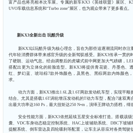
富产品也将亮相本次车展。
专属的新车
KX3《英雄联盟》展区、KX
UVO车载信息系统和“Turbo zone”展区
，也为观众带来了更多看点。
新
KX3全新出击 玩酷升级
新
KX3以玩酷升级为核心理念，旨在为那些追逐潮流同时亦注
代年轻消费群体带来感官升级的全新驾驭感受。新KX3传承一贯的
了硬朗、运动气息。经由调整后的虎啸式前中网更加大气磅礴，LE
搭配出更为立体化的前脸造型。新KX3将提供青花瓷、丹墨色、
红、梦幻蓝、琥珀棕7款外饰颜色，及黑色、黑棕两款内饰颜色
求。
动力方面，新
KX3推出1.6L及1.6T两款发动机车型，实现
结合。尤其是搭载1.6T涡轮增压发动机的T动力车型，配合7速双
出最大功率达160 Ps，最大扭矩达250 N•m，演绎王牌动力搭档，
安全性能方面，新
KX3依然延续五星安全标准打造。搭载该级
囊、VDC车身动态稳定控制系统、HAC上坡辅助系统、DBC下坡辅
提醒系统、倒车雷达及四轮碟刹等配置，让车主从容应对各类驾驶