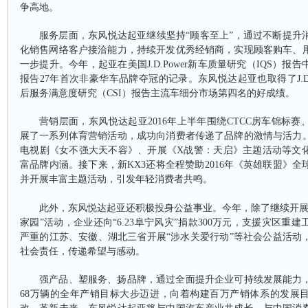
争高地。
服务层面，东风悦达起亚继续坚持
“顾客至上”，通过不断提升
化销售网络客户接洽能力，持续开发优秀经销商，实现顾客购车、
一步提升。今年，起亚在美国J.D.Power新车质量研究（IQS）报
报告27年首次非豪华车品牌夺冠的记录。东风悦达起亚也取得了J.D.Po
后服务满意度研究（CSI）报告主流车细分市场第四名的好成绩。
营销层面，东风悦达起亚
2016年上半年围绕CTCC房车锦标
展了一系列体育营销活动，成功向消费者传递了品牌的激情与活力
电视剧《女不强大天不容》、开展《X战警：天启》主题活动等文
富品牌内涵。接下来，新KX3还将
全程赞助
2016年《英雄联盟》
并开展丰富主题活动，引发年轻消费者共鸣。
此外，东风悦达起亚还积极投身公益事业。今年，除了继续开
家园”活动，企业还向“6.23阜宁风灾”捐款300万元，支援灾区重
严重的江苏、安徽、湖北三省开展“涉水关爱行动”等社会公益活动
社会责任，传递希望与感动。
强产品、塑服务、扬品牌，通过全面提升企业可持续发展能力
68万辆的全年产销目标大步迈进，向着构建百万产销体系的发展