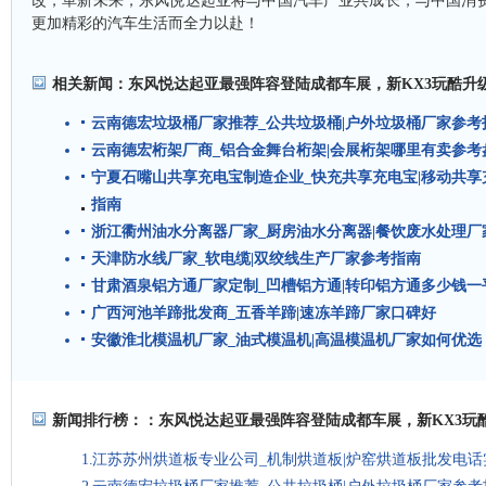
改，革新未来，东风悦达起亚将与中国汽车产业共成长，与中国消
更加精彩的汽车生活而全力以赴！
相关新闻：
东风悦达起亚最强阵容登陆成都车展，新KX3玩酷升级
云南德宏垃圾桶厂家推荐_公共垃圾桶|户外垃圾桶厂家参考
云南德宏桁架厂商_铝合金舞台桁架|会展桁架哪里有卖参考
宁夏石嘴山共享充电宝制造企业_快充共享充电宝|移动共
指南
浙江衢州油水分离器厂家_厨房油水分离器|餐饮废水处理厂
天津防水线厂家_软电缆|双绞线生产厂家参考指南
甘肃酒泉铝方通厂家定制_凹槽铝方通|转印铝方通多少钱一
广西河池羊蹄批发商_五香羊蹄|速冻羊蹄厂家口碑好
安徽淮北模温机厂家_油式模温机|高温模温机厂家如何优选
新闻排行榜：：
东风悦达起亚最强阵容登陆成都车展，新KX3玩
江苏苏州烘道板专业公司_机制烘道板|炉窑烘道板批发电话