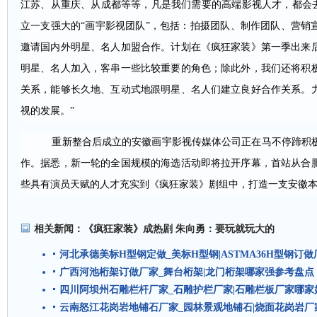
江苏、从重庆、从成都等等，凡是我们需要的高端影视人才，都会去
立一支强大的“画宇影视团队”，包括：拍摄团队、制作团队、营销
邀请国内外明星、名人加盟合作。计划在《疯狂家装》第一季出来
明星、名人加入，客串一些比较重要的角色；除此外，我们还将积
关系，能够长久地、互动式地跟明星、名人们建立良好合作关系。
视的发展。”
重新整合后成立的安徽画宇影视传媒体公司正在马不停蹄积
作。据悉，新一轮的全国规模的海选活动即将拉开序幕，首站从合
些具有演员天赋的人才充实到《疯狂家装》剧组中，打造一支安徽
相关新闻：
《疯狂家装》成热剧 朱向勇：要玩就玩大的
河北承德美标H型钢定做_美标H型钢|ASTMA36H型钢订
广西河池桁架订做厂家_舞台桁架|龙门桁架哪家强参考盘点
四川阿坝州石雕栏杆厂家_石雕护栏厂家|石雕栏板厂家哪家
云南怒江花岗岩地铺石厂家_园林景观地铺石|烧面花岗岩厂