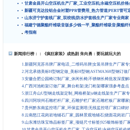
甘肃金昌开山空压机生产厂家_工业空压机|永磁空压机价格
新疆可克达拉铝合金衬塑PPR管费用_热力管道|PERT管可
山东济宁护套线厂家_双绞线|防水护套线生产厂家专业商家
福建宁德聚酯纤维吸音版多少钱一平_聚酯纤维吸音|聚酯
考指南
新闻排行榜：：
《疯狂家装》成热剧 朱向勇：要玩就玩大的
新疆阿克苏吊牌厂家电话_二维码吊牌|女装吊牌生产厂家专
河北承德美标H型钢定做_美标H型钢|ASTMA36H型钢订
安徽合肥公园椅订制厂家_休闲长椅|不锈钢长椅批发深度解
广西河池桁架订做厂家_舞台桁架|龙门桁架哪家强参考盘点
浙江舟山U型钢走线架定制_网格桥架|u钢走线架生产厂家
四川阿坝州石雕栏杆厂家_石雕护栏厂家|石雕栏板厂家哪家
贵州黔东南监控塔厂家_环保监测塔|无线监控塔厂家口碑好
云南怒江花岗岩地铺石厂家_园林景观地铺石|烧面花岗岩厂
山东潍坊珠宝饰品标签厂家_项链尺寸标签|925银饰标签厂
甘肃金昌开山空压机生产厂家_工业空压机|永磁空压机价