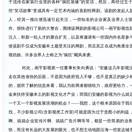
于流传在家装行业里的各种“疯狂装修”的笑话，然后，再经过五
些“笑话故事”变成具有一定艺术内涵的喜剧性网剧。该剧的发起人
人，经其一推出便迅速引起关注，一些知名的企业家及业界人士
作。很快进行了新的大整合，围绕该网剧的影视公司—画宇影视也
注入，和新一轮人才的聚合扩充，以及将邀请有一些国内外名星参
使该剧不仅成为安徽本土最受关注的网剧，而且其正在成为角逐全
视劲旅。许多业界人士称之为“疯狂”飓风来袭。
对此，画宇影视第一任董事长朱向勇说：“安徽这几年影视
走在其他省份的后面，不是因为政府投入不够，也不是真正的缺少
的，据所了解的信息来看，我认为前两者都很给力，政府更给力，
金来扶持安徽本土的影视文化才产业；而我们安徽的影视为什么就
一个又一个影视发展浪潮的机会？——我想，这个根本原因在于我
找，不少影视公司(含影视类工作室)可能是因为过于贪图小的利益
啊、搞搞企业宣传片啊、搞搞广告片啊等等，都是一些简易的业
快，而没有长远的大发展的眼光，也不想主动地跟沿海一些发达城