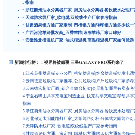
指南
浙江衢州油水分离器厂家_厨房油水分离器|餐饮废水处理厂
天津防水线厂家_软电缆|双绞线生产厂家参考指南
甘肃酒泉铝方通厂家定制_凹槽铝方通|转印铝方通多少钱一
广西河池羊蹄批发商_五香羊蹄|速冻羊蹄厂家口碑好
安徽淮北模温机厂家_油式模温机|高温模温机厂家如何优选
新闻排行榜：：
视界将被颠覆 三星GALAXY PRO系列来了
江苏苏州烘道板专业公司_机制烘道板|炉窑烘道板批发电话
云南德宏垃圾桶厂家推荐_公共垃圾桶|户外垃圾桶厂家参考
云南德宏桁架厂商_铝合金舞台桁架|会展桁架哪里有卖参考
宁夏石嘴山共享充电宝制造企业_快充共享充电宝|移动共
指南
浙江衢州油水分离器厂家_厨房油水分离器|餐饮废水处理厂
河北保定太阳能路灯厂家_太阳能路灯杆|分体式太阳能路
天津防水线厂家_软电缆|双绞线生产厂家参考指南
甘肃酒泉铝方通厂家定制_凹槽铝方通|转印铝方通多少钱一