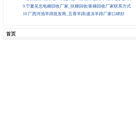
宁夏吴忠电梯回收厂家_扶梯回收|客梯回收厂家联系方式
广西河池羊蹄批发商_五香羊蹄|速冻羊蹄厂家口碑好
首页