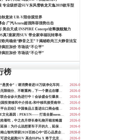
 专业级舒适SUV东风雪铁龙天逸2019款车型
秋意浓 UR-V陪你观世界
会 广汽Acura超强阵容强势出击
 美自天成 INSPIRE Concept诠释旗舰魅力
0S真7座家用SUV 带全家幸福玩转寒冬
安欧尚稳坐“静音之王”？揭秘欧尚三大静音法宝
件疯狂加价 市场说“不公平”
件疯狂加价 市场说“不公平”
行榜
中之杰发“悬赏令”：请消费者进10万级净化车间随便查
2026-07-14
饮品市场无限细分、不断重构，下一个赛点在哪里？
2026-07-14
京鲁专家联合会诊火热进行中！会诊盛会引爆泉城，精准诊疗重塑康
2026-07-14
2025年美国投资移民中介排名:和中移民接受南华早报采访
2026-07-14
【国家级平台启动】中国食品土畜进出口商会植物基食品分会成立！
2026-07-14
继承PEPE文化基因：PEKUN―― 打造全新meme生态应用系统
2026-07-14
我抢着吃，中之杰月饼长春礼物开箱攻略篇
2026-07-14
厦门汽车延保：为什么说想要车子开的久，延保就得先买上？
2026-07-14
南山集团南山智尚荣获2020百姓心中“匠心品质企业品牌”
2026-07-14
全球首款可进化超跑SUV 高合HiPhi X 将于北京车展全球上市
2026-07-14