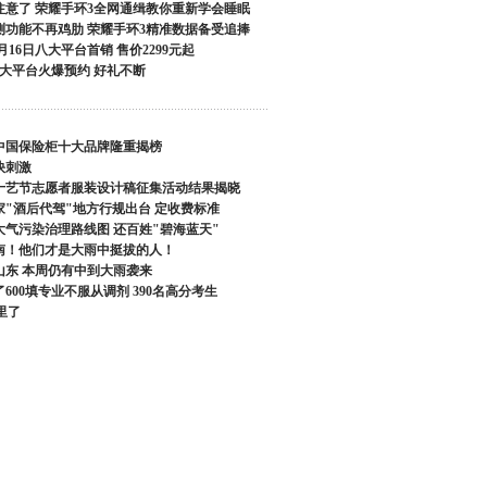
注意了 荣耀手环3全网通缉教你重新学会睡眠
测功能不再鸡肋 荣耀手环3精准数据备受追捧
6月16日八大平台首销 售价2299元起
八大平台火爆预约 好礼不断
年中国保险柜十大品牌隆重揭榜
快刺激
十艺节志愿者服装设计稿征集活动结果揭晓
家"酒后代驾"地方行规出台 定收费标准
大气污染治理路线图 还百姓"碧海蓝天"
南！他们才是大雨中挺拔的人！
”山东 本周仍有中到大雨袭来
600填专业不服从调剂 390名高分考生
里了