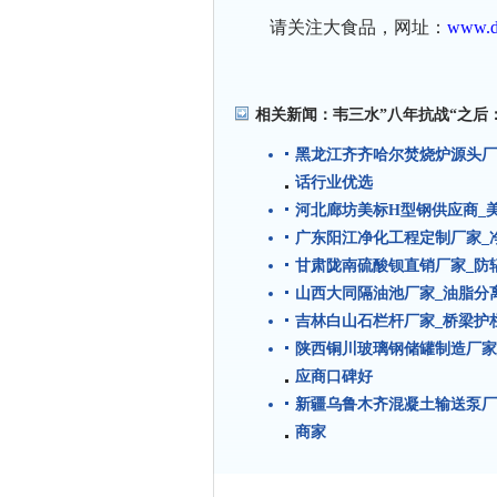
请关注大食品，网址：
www.d
相关新闻：
韦三水”八年抗战“之后
黑龙江齐齐哈尔焚烧炉源头厂
话行业优选
河北廊坊美标H型钢供应商_
广东阳江净化工程定制厂家_
甘肃陇南硫酸钡直销厂家_防
山西大同隔油池厂家_油脂分离
吉林白山石栏杆厂家_桥梁护
陕西铜川玻璃钢储罐制造厂家
应商口碑好
新疆乌鲁木齐混凝土输送泵厂
商家