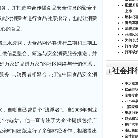
配置升级
服务，并打造整合传播食品安全信息的聚合平
上市
层林尽染
仅能对消费者进行食品健康指导，也能让消费
青岛车博
放心的食品。
流光溢彩
开瑞K5
为何长
韦三水透露，大食品网还将进行二期和三期工
打车软
打车软
上做信息整合、筛选与安全消费服务推送，并
“万家好品进万家”的社区网络与营销体系，
社会排
与服务”与消费者相聚合，打造中国食品安全消
，自嘲自己曾是个”浅浮者“。自2006年创业
妈妈和
创业抗战“。他一直专注于为企业提供包括广
业余时间出版发行了多部财经著作，相继提出