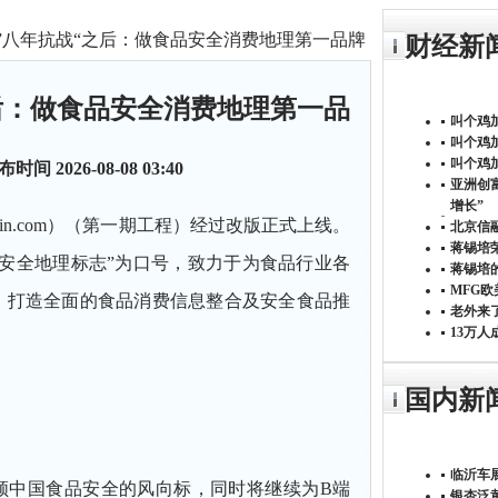
水”八年抗战“之后：做食品安全消费地理第一品牌
财经新
后：做食品安全消费地理第一品
叫个鸡
叫个鸡
叫个鸡
时间 2026-08-08 03:40
亚洲创
增长”
in.com
）（第一期工程）经过改版正式上线。
北京信
蒋锡培
安全地理标志”为口号，致力于为食品行业各
蒋锡培
MFG
，打造全面的食品消费信息整合及安全食品推
老外来了
13万
国内新
临沂车展
领中国食品安全的风向标，同时将继续为B端
银杏泛