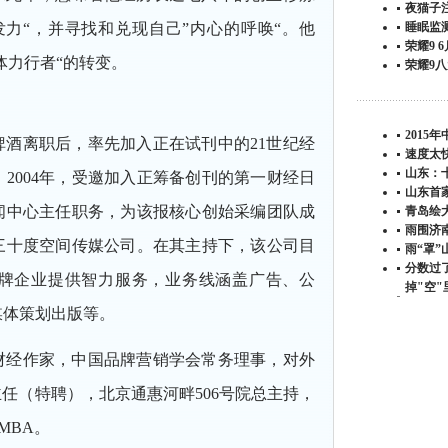
夜猫子
力“，并寻找和兑现自己”内心的呼唤“。他
睡眠监
荣耀9 
体力行者“的转变。
荣耀9
2015
啤酒离职后，率先加入正在试刊中的21世纪经
速度太
山东：
2004年，受邀加入正筹备创刊的第一财经日
山东首
闻中心主任职务，为该报核心创始采编团队成
青岛绘
雨围济
三十度空间传媒公司。在其主持下，该公司目
雨“罩
分数过了
牌企业提供智力服务，业务线涵盖广告、公
掉"空"
媒体策划出版等。
财经作家，中国品牌营销学会常务理事，对外
主任（特聘），北京通惠河畔506号院总主持，
MBA。