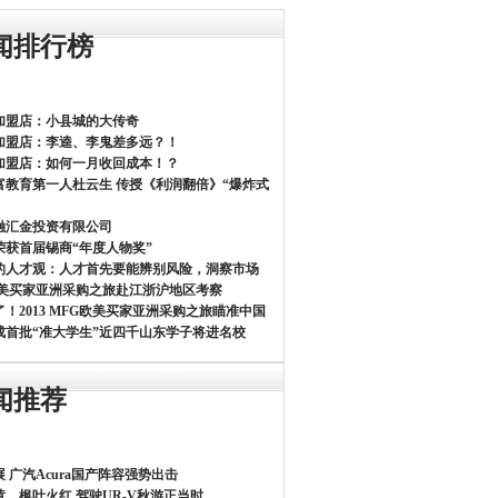
闻排行榜
加盟店：小县城的大传奇
加盟店：李逵、李鬼差多远？！
加盟店：如何一月收回成本！？
富教育第一人杜云生 传授《利润翻倍》“爆炸式
融汇金投资有限公司
荣获首届锡商“年度人物奖”
的人才观：人才首先要能辨别风险，洞察市场
欧美买家亚洲采购之旅赴江浙沪地区考察
！2013 MFG欧美买家亚洲采购之旅瞄准中国
人成首批“准大学生”近四千山东学子将进名校
闻推荐
 广汽Acura国产阵容强势出击
黄、枫叶火红 驾驶UR-V秋游正当时