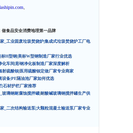
ashipin.com
。
：做食品安全消费地理第一品牌
家_工业固废垃圾焚烧炉|集成式垃圾焚烧炉工厂电
美标H型钢|美标W型钢制造厂家行业优选
净化车间|彩钢净化板制造厂家深度解析
辐射硫酸钡|医用硫酸钡定做厂家专业商家
设备|PE隔油池厂家如何优选
栏|石材护栏厂家推荐
_玻璃钢耐腐蚀搅拌罐|耐酸碱玻璃钢搅拌罐生产供
家_二次结构输送泵|大颗粒混凝土输送泵厂家专业