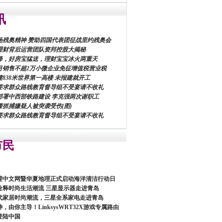
讯
扬残奥精神 赞助四国代表团征战里约残奥会
理财背后运营团队资邦控股大揭秘
降，好房宝猛送，理财宝宝冰火两重天
月销售不超2万小微企业免征增值税营业税
838米世界第一高楼 未报建就开工
要求群众路线教育督导组不受宴请不收礼
部署中西部铁路建设 李克强两次谢职工
警抓捕嫌疑人被突袭受伤(图)
要求群众路线教育督导组不受宴请不收礼
市民
理中文网暨华夏地理正式启动海洋清洁行动日
诠释时尚生活潮流 三星显示器走进青岛
代家居时尚潮流，三星全系家电走进青岛
，由你主导！LinksysWRT32X游戏专属路由
登陆中国