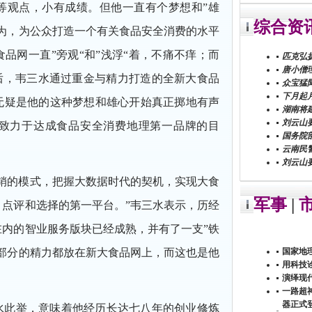
等观点，小有成绩。但他一直有个梦想和”雄
综合资
为，为公众打造一个有关食品安全消费的水平
品网一直”旁观“和”浅浮“着，不痛不痒；而
匹克弘
唐小僧
后，韦三水通过重金与精力打造的全新大食品
众宝猛
下月起
无疑是他的这种梦想和雄心开始真正掷地有声
湖南将建
刘云山
致力于达成食品安全消费地理第一品牌的目
国务院
云南民
刘云山
销的模式，把握大数据时代的契机，实现大食
军事
|
点评和选择的第一平台。”韦三水表示，历经
内的智业服务版块已经成熟，并有了一支”铁
部分的精力都放在新大食品网上，而这也是他
国家地
用科技
演绎现
一路超神
器正式
水此举，意味着他经历长达七八年的创业修炼