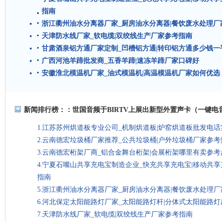
指南
浙江衢州油水分离器厂家_厨房油水分离器|餐饮废水处理厂
天津防水线厂家_软电缆|双绞线生产厂家参考指南
甘肃酒泉铝方通厂家定制_凹槽铝方通|转印铝方通多少钱一
广西河池羊蹄批发商_五香羊蹄|速冻羊蹄厂家口碑好
安徽淮北模温机厂家_油式模温机|高温模温机厂家如何优选
新闻排行榜：：
世国音频于BIRTV上展出新型外置声卡（一键电音
江苏苏州烘道板专业公司_机制烘道板|炉窑烘道板批发电话
云南德宏垃圾桶厂家推荐_公共垃圾桶|户外垃圾桶厂家参考
云南德宏桁架厂商_铝合金舞台桁架|会展桁架哪里有卖参考
宁夏石嘴山共享充电宝制造企业_快充共享充电宝|移动共
指南
浙江衢州油水分离器厂家_厨房油水分离器|餐饮废水处理厂
河北保定太阳能路灯厂家_太阳能路灯杆|分体式太阳能路
天津防水线厂家_软电缆|双绞线生产厂家参考指南