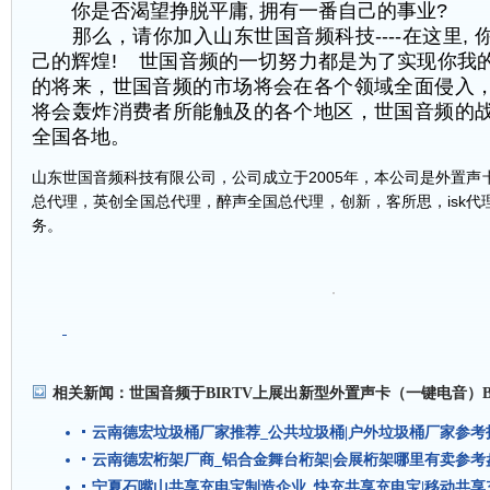
你是否渴望挣脱平庸
,
拥有一番自己的事业
?
那么，请你加入山东世国音频科技
----
在这里
,
己的辉煌
!
世国音频的一切努力都是为了实现你我
的将来，世国音频的市场将会在各个领域全面侵入
将会轰炸消费者所能触及的各个地区，世国音频的
全国各地。
山东世国音频科技有限公司，公司成立于
2005
年，本公司是外置声
总代理，英创全国总代理，醉声全国总代理，创新，客所思，
isk
代
务。
相关新闻：
世国音频于BIRTV上展出新型外置声卡（一键电音）B
云南德宏垃圾桶厂家推荐_公共垃圾桶|户外垃圾桶厂家参考
云南德宏桁架厂商_铝合金舞台桁架|会展桁架哪里有卖参考
宁夏石嘴山共享充电宝制造企业_快充共享充电宝|移动共