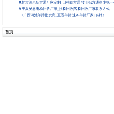
甘肃酒泉铝方通厂家定制_凹槽铝方通|转印铝方通多少钱一
宁夏吴忠电梯回收厂家_扶梯回收|客梯回收厂家联系方式
广西河池羊蹄批发商_五香羊蹄|速冻羊蹄厂家口碑好
首页