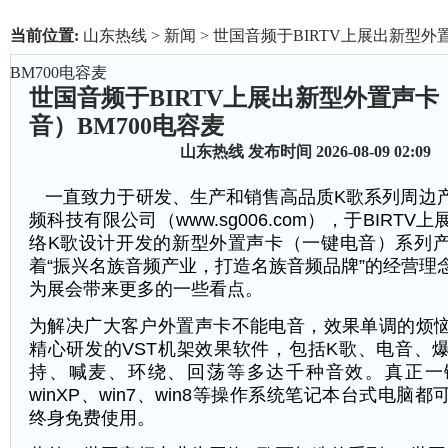
当前位置:
山东热线
>
新闻
> 世国音频于BIRTV上展出新型
BM700电容麦
世国音频于BIRTV上展出新型外置声卡
音）BM700电容麦
山东热线
发布时间 2026-08-09 02:09
一直致力于研发、生产和销售高品质
K
歌系列周边
频科技有限公司（
www.sg006.com
），于
BIRTV
上
络
K
歌设计开发的新型外置声卡（一键电音）系列
着
“
振兴名族音频产业，打造名族音频品牌
”
的经营理
为展会带来更多的一些看点。
为解决广大客户外置声卡不能电音，效果单调的烦
精心研发的
VST
机架效果软件，包括
K
歌、电音、
持、喊麦、环绕、回荡等多达千种音效。真正一
winXP
、
win7
、
win8
等操作系统笔记本台式电脑都
终身免费使用。