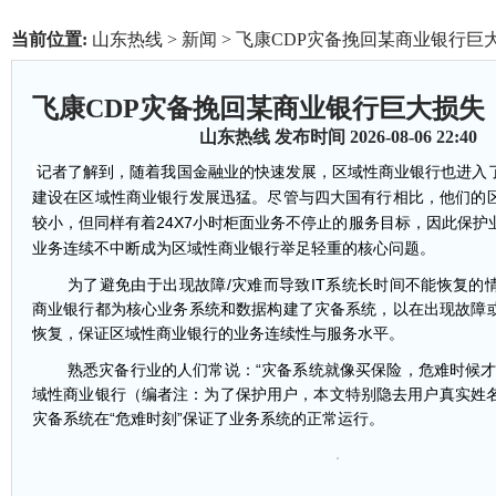
当前位置:
山东热线
>
新闻
> 飞康CDP灾备挽回某商业银行巨
飞康CDP灾备挽回某商业银行巨大损失
山东热线
发布时间 2026-08-06 22:40
记者了解到，随着我国金融业的快速发展，区域性商业银行也进入
建设在区域性商业银行发展迅猛。尽管与四大国有行相比，他们的
较小，但同样有着
24X7
小时柜面业务不停止的服务目标，因此保护
业务连续不中断成为区域性商业银行举足轻重的核心问题。
为了避免由于出现故障
/
灾难而导致
IT
系统长时间不能恢复的
商业银行
都为核心业务系统和数据构建了灾备系统，以在出现故障
恢复，保证区域性商业银行的业务连续性与服务水平。
熟悉灾备行业的人们常说：
“
灾备系统就像买保险，危难时候
域性商业银行（编者注：为了保护用户，本文特别隐去用户真实姓
灾备系统在
“
危难时刻
”
保证了业务系统的正常运行。