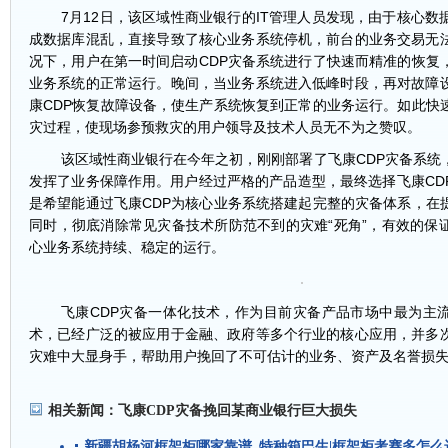
7
月
12
日
，该区域性商业银行的
IT
管理人员发现，由于核心数
成数据库混乱，直接导致了核心业务系统停机，前台的业务交易无
况下，用户在第一时间启动
CDP
灾备系统进行了快速而精准的恢复
业务系统的正常运行。晚间，当业务系统进入低峰时段，再对故障
康
CDP
恢复故障设备，使生产系统恢复到正常的业务运行。如此快
灾过程，使现场参预救灾的用户领导及技术人员无不为之赞叹。
该区域性商业银行在今年之初，刚刚部署了飞康
CDP
灾备系统
发挥了业务保障作用。用户经过严格的产品造型，最终选择飞康
CD
是希望能通过飞康
CDP
为核心业务系统搭建起完整的灾备体系，在
同时，彻底消除常见灾备技术所防范不到的灾难
“
死角
”
，有效的保
心业务系统持续、稳定的运行。
飞康
CDP
灾备一体化技术，作为目前灾备产品市场中最为主
术，已经广泛的被应用于金融、政府等多个行业的核心应用，并多
灾难中大显身手，帮助用户挽回了不可估计的业务、资产及名誉损
相关新闻：
飞康CDP灾备挽回某商业银行巨大损失
新疆胡杨河框架柜哪家靠谱_特种箱巴生|框架柜考赛多怎么