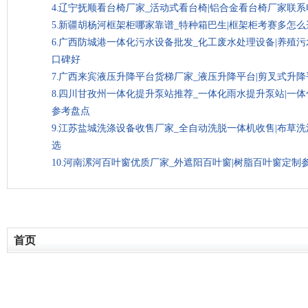
辽宁抚顺看台椅厂家_活动式看台椅|铝合金看台椅厂家联系
新疆胡杨河框架柜哪家靠谱_特种箱巴生|框架柜考赛多怎
广西防城港一体化污水设备批发_化工废水处理设备|养殖
口碑好
广西来宾液压升降平台货梯厂家_液压升降平台|剪叉式升
四川甘孜州一体化提升泵站推荐_一体化雨水提升泵站|一
参考盘点
江苏盐城洗涤设备收售厂家_全自动洗脱一体机收售|布草
选
河南漯河百叶窗优质厂家_外遮阳百叶窗|树脂百叶窗定制
首页