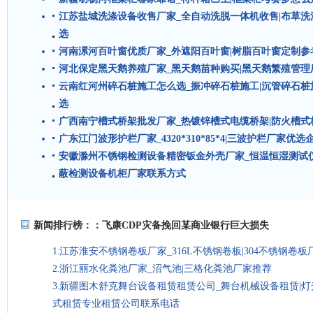
江苏盐城洗涤设备收售厂家_全自动洗脱一体机收售|布草
选
河南漯河百叶窗优质厂家_外遮阳百叶窗|树脂百叶窗定制参
河北保定黑天鹅养殖厂家_黑天鹅苗种购买|黑天鹅繁殖管理
云南红河州碎石桩施工怎么选_振冲碎石桩施工|沉管碎石
选
广西南宁槽式桥架批发厂家_热镀锌槽式电缆桥架|防火槽
广东江门波形护栏厂家_4320*310*85*4|三波护栏厂家优选
安徽滁州不锈钢检测设备精密钣金外壳厂家_恒温恒湿测试
蔽检测设备机柜厂家联系方式
新闻排行榜：：
飞康CDP灾备挽回某商业银行巨大损失
江苏淮安不锈钢卷板厂家_316L不锈钢卷板|304不锈钢卷
浙江丽水化粪池厂家_沼气池|三格化粪池厂家推荐
新疆图木舒克舞台设备租赁租赁公司_舞台机械设备租赁|
式租赁专业租赁公司联系电话